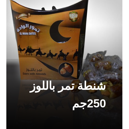
شنطة تمر باللوز
250جم