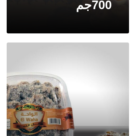
700جم