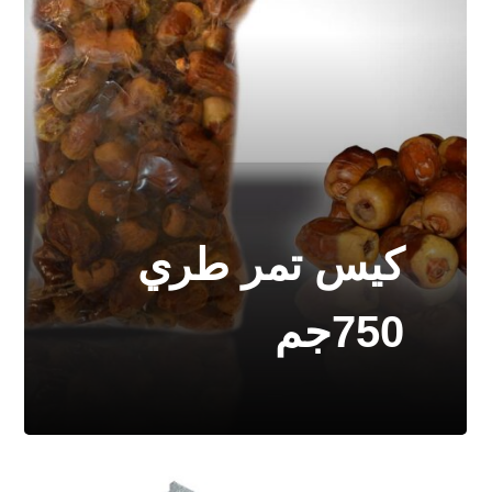
كيس تمر طري
750جم