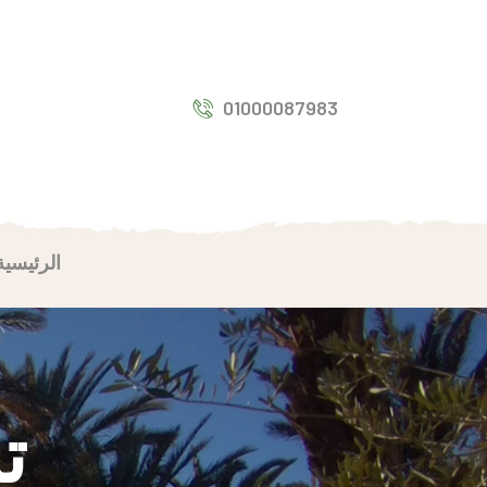
01000087983
الرئيسية
تم