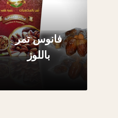
فانوس تمر
باللوز